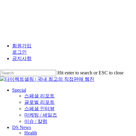
Skip
to
회원가입
main
로그인
content
공지사항
Hit enter to search or ESC to close
Close
Search
search
Menu
Special
스페셜 리포트
글로벌 리포트
스페셜 인터뷰
마케팅 / 세일즈
이슈 / 칼럼
DS News
Health