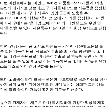
이번 이벤트에서는 ‘마인드 360’ 전 제품을 각각 1개월과 3개월
분량의 패키지로 선보이고, 구매자를 대상으로 사은품을 증정한
다. 1개월 패키지 구매 시 두뇌 영양 공급에 도움을 주
는 EPA+DHA가 배합된 ‘옵티멈 오메가’ 1개를 증정한다. 3개월
패키지 구매자는 ‘옵티멈 오메가’ 3개와 ‘에센셜 오일 수면 안
대’를 받을 수 있다. 사은품은 이달 31일까지 한정 수량으로 진행
된다.
한편, 건강기능식품 ▲샤프 마인드는 기억력 개선에 도움을 줄
수 있는 기능성 원료 ‘피브로인추출물(BF-7)’을 함유했다. ▲나
이트 타임은 주원료로 ‘미강주정추출물’을 함유해 수면 건강에
도움을 줄 수 있으며 ▲필 캄은 기능성 원료 ‘L-테아닌’을 함유해
스트레스로 인한 긴장 완화를 돕는다.
또한 ▲릴랙싱 바디 크림은 평온한 우드향으로 몸과 마음을 편안
하게 하며 ▲에너자이징 핸드 앤 바디 워시는 상쾌한 그린 애플
진셍 향의 풍성한 거품이 활기찬 기분을 더해준다.
뉴스킨 관계자는 “새로운 한 해를 시작하며 건강한 일상을 계획