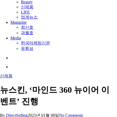
Beauty
신제품
LIFE
업계뉴스
Magazine
최신호
과월호
Media
한국마케팅신문
유튜브
search
Menu
신제품
뉴스킨, ‘마인드 360 뉴이어 이
벤트’ 진행
By
DirectSelling
2025년 01월 08일
No Comments