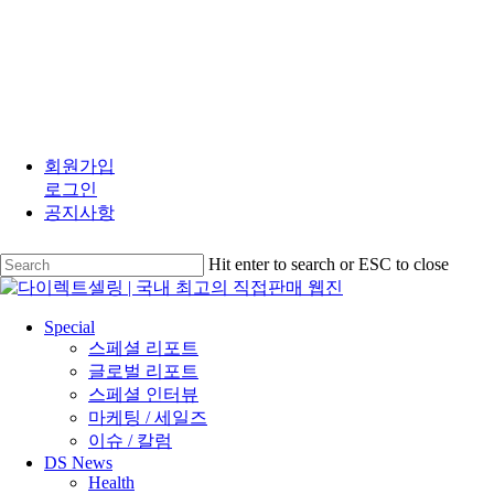
Close
Menu
Skip
to
회원가입
main
로그인
content
공지사항
Hit enter to search or ESC to close
Close
Search
search
Menu
Special
스페셜 리포트
글로벌 리포트
스페셜 인터뷰
마케팅 / 세일즈
이슈 / 칼럼
DS News
Health