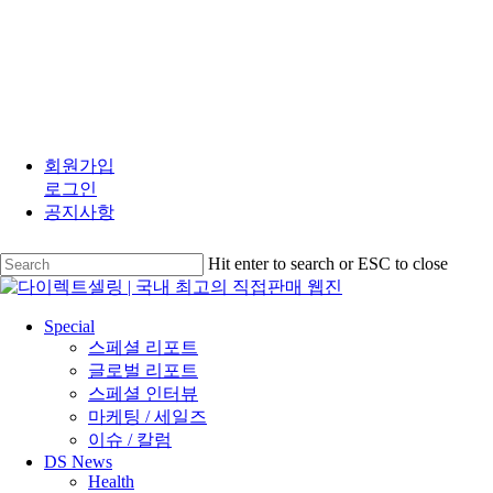
Skip
to
회원가입
main
로그인
content
공지사항
Hit enter to search or ESC to close
Close
Search
search
Menu
Special
스페셜 리포트
글로벌 리포트
스페셜 인터뷰
마케팅 / 세일즈
이슈 / 칼럼
DS News
Health