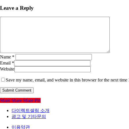
Leave a Reply
Name
*
Email
*
Website
Save my name, email, and website in this browser for the next time
Share
Share
Share
Pin
다이렉트셀링 소개
광고 및 기타문의
이용약관