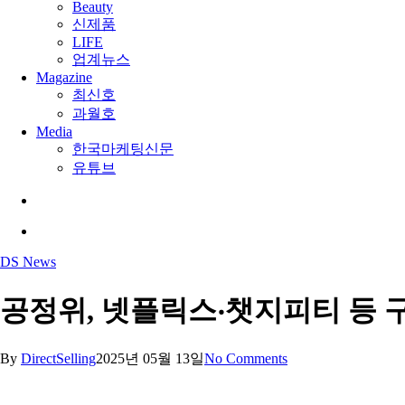
Beauty
신제품
LIFE
업계뉴스
Magazine
최신호
과월호
Media
한국마케팅신문
유튜브
search
Menu
DS News
공정위, 넷플릭스‧챗지피티 등
By
DirectSelling
2025년 05월 13일
No Comments