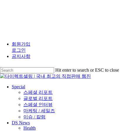
Skip
to
회원가입
main
로그인
content
공지사항
Hit enter to search or ESC to close
Close
Search
search
Menu
Special
스페셜 리포트
글로벌 리포트
스페셜 인터뷰
마케팅 / 세일즈
이슈 / 칼럼
DS News
Health