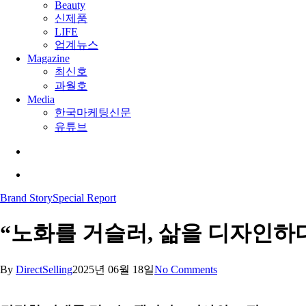
Beauty
신제품
LIFE
업계뉴스
Magazine
최신호
과월호
Media
한국마케팅신문
유튜브
search
Menu
Brand Story
Special Report
“노화를 거슬러, 삶을 디자인하
By
DirectSelling
2025년 06월 18일
No Comments