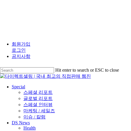
Skip
to
회원가입
main
로그인
content
공지사항
Hit enter to search or ESC to close
Close
Search
search
Menu
Special
스페셜 리포트
글로벌 리포트
스페셜 인터뷰
마케팅 / 세일즈
이슈 / 칼럼
DS News
Health