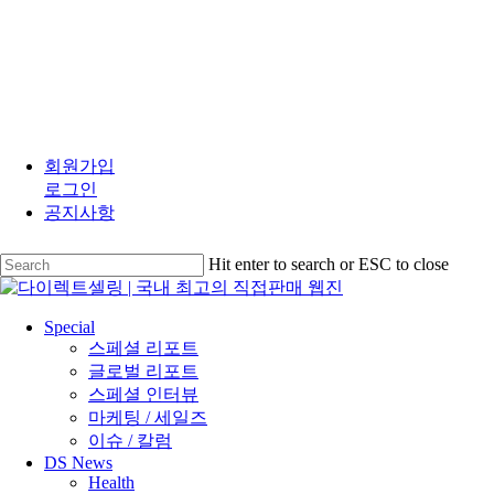
Skip
to
회원가입
main
로그인
content
공지사항
Hit enter to search or ESC to close
Close
Search
search
Menu
Special
스페셜 리포트
글로벌 리포트
스페셜 인터뷰
마케팅 / 세일즈
이슈 / 칼럼
DS News
Health