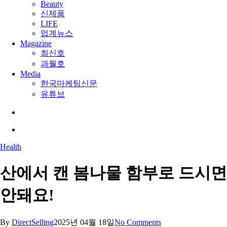
Beauty
신제품
LIFE
업계뉴스
Magazine
최신호
과월호
Media
한국마케팅신문
유튜브
search
Menu
Health
산에서 캔 봄나물 함부로 드시면
안돼요!
By
DirectSelling
2025년 04월 18일
No Comments