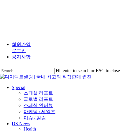
Skip
to
회원가입
main
로그인
content
공지사항
Hit enter to search or ESC to close
Close
Search
search
Menu
Special
스페셜 리포트
글로벌 리포트
스페셜 인터뷰
마케팅 / 세일즈
이슈 / 칼럼
DS News
Health