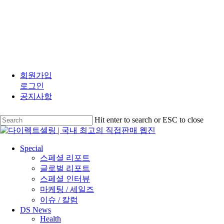
Skip
to
회원가입
main
로그인
content
공지사항
Hit enter to search or ESC to close
Close
Search
search
Menu
Special
스페셜 리포트
글로벌 리포트
스페셜 인터뷰
마케팅 / 세일즈
이슈 / 칼럼
DS News
Health