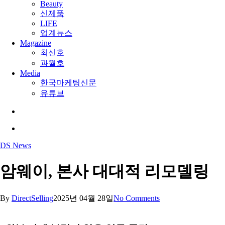
Beauty
신제품
LIFE
업계뉴스
Magazine
최신호
과월호
Media
한국마케팅신문
유튜브
search
Menu
DS News
암웨이, 본사 대대적 리모델링
By
DirectSelling
2025년 04월 28일
No Comments