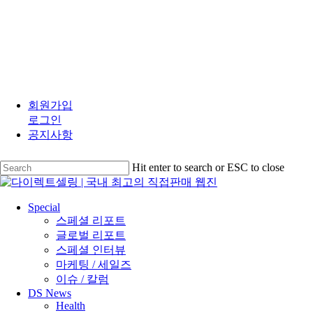
Skip
to
회원가입
main
로그인
content
공지사항
Hit enter to search or ESC to close
Close
Search
search
Menu
Special
스페셜 리포트
글로벌 리포트
스페셜 인터뷰
마케팅 / 세일즈
이슈 / 칼럼
DS News
Health