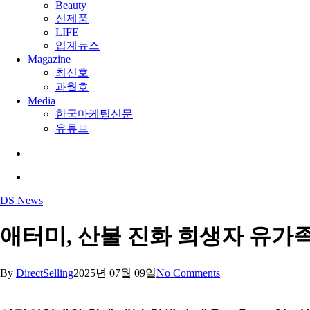
Beauty
신제품
LIFE
업계뉴스
Magazine
최신호
과월호
Media
한국마케팅신문
유튜브
search
Menu
DS News
애터미, 산불 진화 희생자 유가족
By
DirectSelling
2025년 07월 09일
No Comments