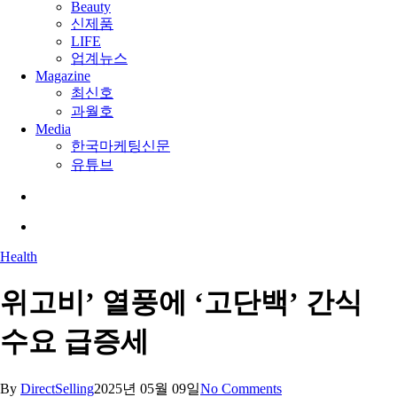
Beauty
신제품
LIFE
업계뉴스
Magazine
최신호
과월호
Media
한국마케팅신문
유튜브
search
Menu
Health
위고비’ 열풍에 ‘고단백’ 간식
수요 급증세
By
DirectSelling
2025년 05월 09일
No Comments