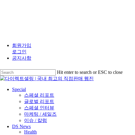
Skip
to
회원가입
main
로그인
content
공지사항
Hit enter to search or ESC to close
Close
Search
search
Menu
Special
스페셜 리포트
글로벌 리포트
스페셜 인터뷰
마케팅 / 세일즈
이슈 / 칼럼
DS News
Health