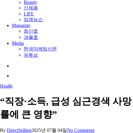
Beauty
신제품
LIFE
업계뉴스
Magazine
최신호
과월호
Media
한국마케팅신문
유튜브
search
Menu
Health
“직장·소득, 급성 심근경색 사망
률에 큰 영향”
By
DirectSelling
2025년 07월 04일
No Comments