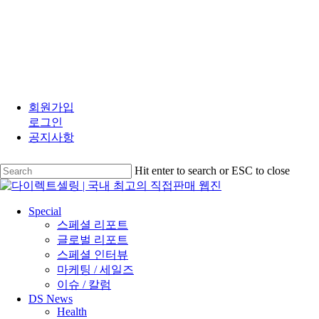
Skip
to
회원가입
main
로그인
content
공지사항
Hit enter to search or ESC to close
Close
Search
search
Menu
Special
스페셜 리포트
글로벌 리포트
스페셜 인터뷰
마케팅 / 세일즈
이슈 / 칼럼
DS News
Health