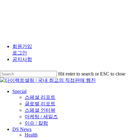
Skip
to
회원가입
main
로그인
content
공지사항
Hit enter to search or ESC to close
Close
Search
search
Menu
Special
스페셜 리포트
글로벌 리포트
스페셜 인터뷰
마케팅 / 세일즈
이슈 / 칼럼
DS News
Health