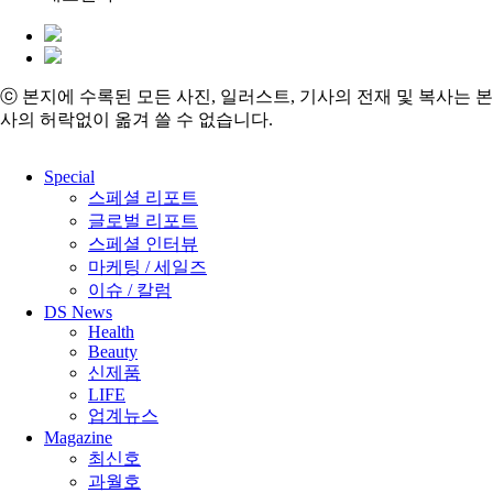
ⓒ 본지에 수록된 모든 사진, 일러스트, 기사의 전재 및 복사는 본
사의 허락없이 옮겨 쓸 수 없습니다.
Close
Special
Menu
스페셜 리포트
글로벌 리포트
스페셜 인터뷰
마케팅 / 세일즈
이슈 / 칼럼
DS News
Health
Beauty
신제품
LIFE
업계뉴스
Magazine
최신호
과월호