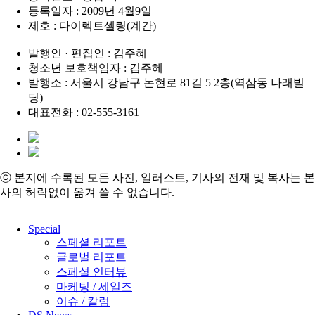
등록일자 : 2009년 4월9일
제호 : 다이렉트셀링(계간)
발행인 · 편집인 : 김주혜
청소년 보호책임자 : 김주혜
발행소 : 서울시 강남구 논현로 81길 5 2층(역삼동 나래빌
딩)
대표전화 : 02-555-3161
ⓒ 본지에 수록된 모든 사진, 일러스트, 기사의 전재 및 복사는 본
사의 허락없이 옮겨 쓸 수 없습니다.
Close
Special
Menu
스페셜 리포트
글로벌 리포트
스페셜 인터뷰
마케팅 / 세일즈
이슈 / 칼럼