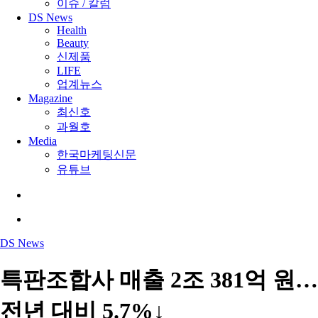
이슈 / 칼럼
DS News
Health
Beauty
신제품
LIFE
업계뉴스
Magazine
최신호
과월호
Media
한국마케팅신문
유튜브
search
Menu
DS News
특판조합사 매출 2조 381억 원…
전년 대비 5.7%↓