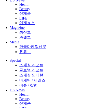
DS News
Health
Beauty
신제품
LIFE
업계뉴스
Magazine
최신호
과월호
Media
한국마케팅신문
유튜브
Special
스페셜 리포트
글로벌 리포트
스페셜 인터뷰
마케팅 / 세일즈
이슈 / 칼럼
DS News
Health
Beauty
신제품