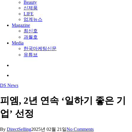
Beauty
신제품
LIFE
업계뉴스
Magazine
최신호
과월호
Media
한국마케팅신문
유튜브
search
Menu
DS News
피엠, 2년 연속 ‘일하기 좋은 기
업’ 선정
By
DirectSelling
2025년 02월 21일
No Comments