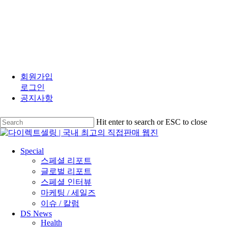
Skip
to
회원가입
main
로그인
content
공지사항
Hit enter to search or ESC to close
Close
Search
search
Menu
Special
스페셜 리포트
글로벌 리포트
스페셜 인터뷰
마케팅 / 세일즈
이슈 / 칼럼
DS News
Health