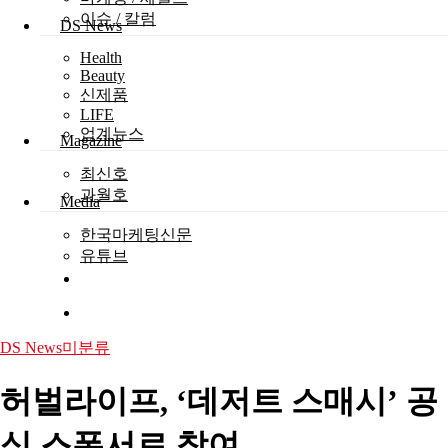
이슈 / 칼럼
DS News
Health
Beauty
신제품
LIFE
업계뉴스
Magazine
최신호
과월호
Media
한국마케팅신문
유튜브
search
Menu
DS News
미분류
허벌라이프, ‘데저트 스매시’ 공
식 스폰서로 참여