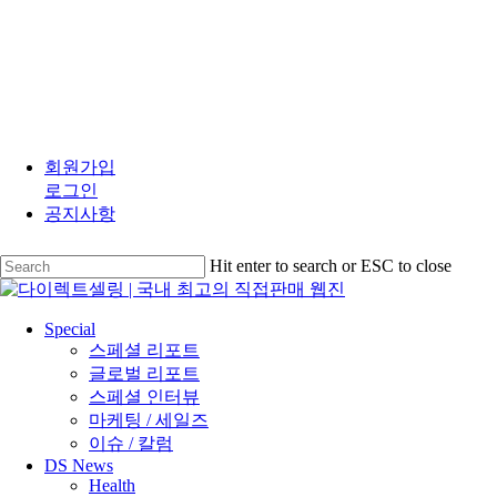
Skip
to
회원가입
main
로그인
content
공지사항
Hit enter to search or ESC to close
Close
Search
search
Menu
Special
스페셜 리포트
글로벌 리포트
스페셜 인터뷰
마케팅 / 세일즈
이슈 / 칼럼
DS News
Health