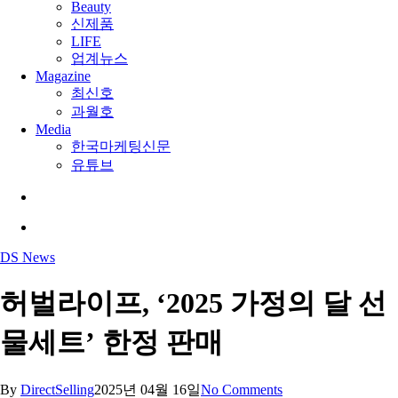
Beauty
신제품
LIFE
업계뉴스
Magazine
최신호
과월호
Media
한국마케팅신문
유튜브
search
Menu
DS News
허벌라이프, ‘2025 가정의 달 선
물세트’ 한정 판매
By
DirectSelling
2025년 04월 16일
No Comments