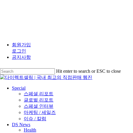
Skip
to
회원가입
main
로그인
content
공지사항
Hit enter to search or ESC to close
Close
Search
search
Menu
Special
스페셜 리포트
글로벌 리포트
스페셜 인터뷰
마케팅 / 세일즈
이슈 / 칼럼
DS News
Health