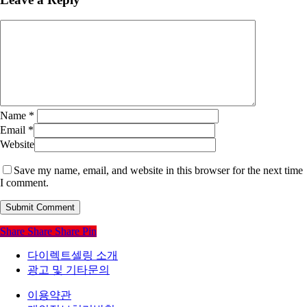
Name
*
Email
*
Website
Save my name, email, and website in this browser for the next time
I comment.
Share
Share
Share
Pin
다이렉트셀링 소개
광고 및 기타문의
이용약관