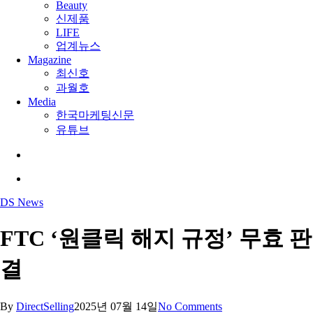
Beauty
신제품
LIFE
업계뉴스
Magazine
최신호
과월호
Media
한국마케팅신문
유튜브
search
Menu
DS News
FTC ‘원클릭 해지 규정’ 무효 판
결
By
DirectSelling
2025년 07월 14일
No Comments