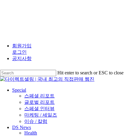
Skip
to
회원가입
main
로그인
content
공지사항
Hit enter to search or ESC to close
Close
Search
search
Menu
Special
스페셜 리포트
글로벌 리포트
스페셜 인터뷰
마케팅 / 세일즈
이슈 / 칼럼
DS News
Health