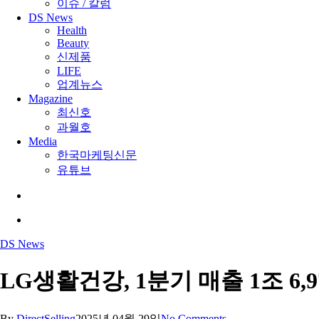
이슈 / 칼럼
DS News
Health
Beauty
신제품
LIFE
업계뉴스
Magazine
최신호
과월호
Media
한국마케팅신문
유튜브
search
Menu
DS News
LG생활건강, 1분기 매출 1조 6,9
By
DirectSelling
2025년 04월 29일
No Comments