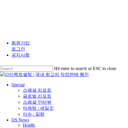
Skip
to
회원가입
main
로그인
content
공지사항
Hit enter to search or ESC to close
Close
Search
search
Menu
Special
스페셜 리포트
글로벌 리포트
스페셜 인터뷰
마케팅 / 세일즈
이슈 / 칼럼
DS News
Health