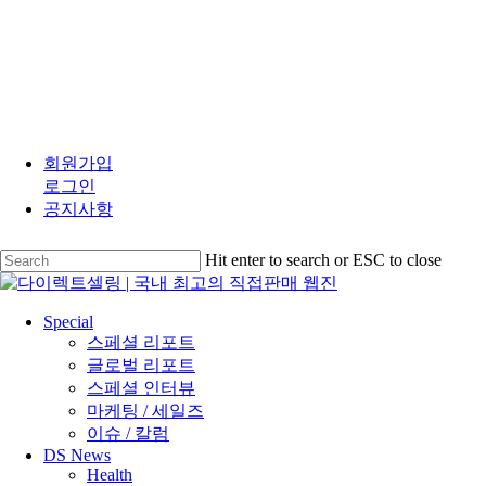
Skip
to
회원가입
main
로그인
content
공지사항
Hit enter to search or ESC to close
Close
Search
search
Menu
Special
스페셜 리포트
글로벌 리포트
스페셜 인터뷰
마케팅 / 세일즈
이슈 / 칼럼
DS News
Health