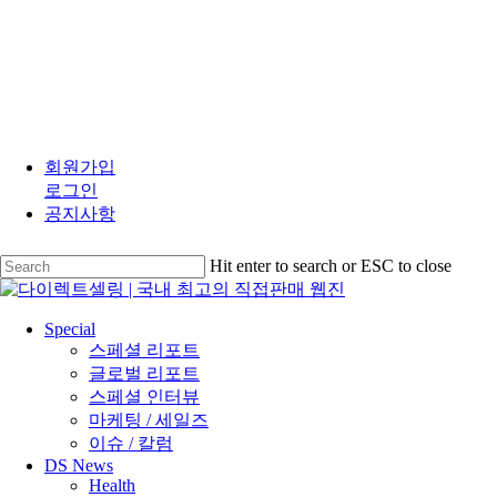
Skip
to
회원가입
main
로그인
content
공지사항
Hit enter to search or ESC to close
Close
Search
search
Menu
Special
스페셜 리포트
글로벌 리포트
스페셜 인터뷰
마케팅 / 세일즈
이슈 / 칼럼
DS News
Health