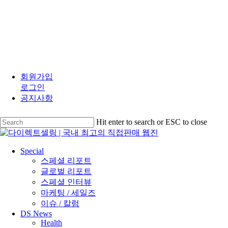
Skip
to
회원가입
main
로그인
content
공지사항
Hit enter to search or ESC to close
Close
Search
search
Menu
Special
스페셜 리포트
글로벌 리포트
스페셜 인터뷰
마케팅 / 세일즈
이슈 / 칼럼
DS News
Health