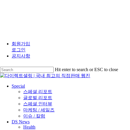
Skip
to
회원가입
main
로그인
content
공지사항
Hit enter to search or ESC to close
Close
Search
search
Menu
Special
스페셜 리포트
글로벌 리포트
스페셜 인터뷰
마케팅 / 세일즈
이슈 / 칼럼
DS News
Health