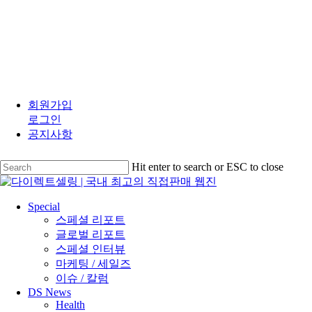
Close
Menu
Skip
to
회원가입
main
로그인
content
공지사항
Hit enter to search or ESC to close
Close
Search
search
Menu
Special
스페셜 리포트
글로벌 리포트
스페셜 인터뷰
마케팅 / 세일즈
이슈 / 칼럼
DS News
Health