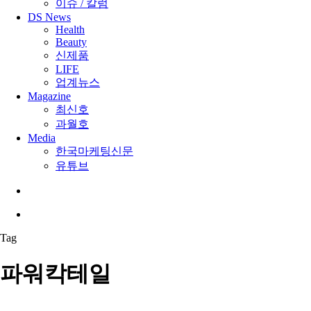
이슈 / 칼럼
DS News
Health
Beauty
신제품
LIFE
업계뉴스
Magazine
최신호
과월호
Media
한국마케팅신문
유튜브
search
Menu
Tag
파워칵테일