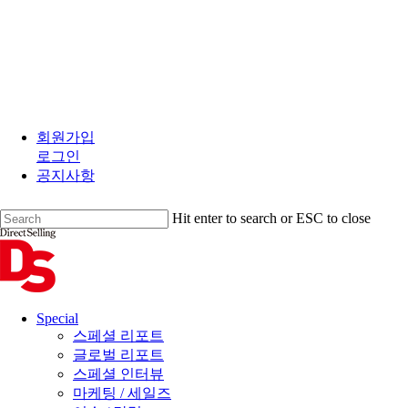
Skip
to
회원가입
main
로그인
content
공지사항
Hit enter to search or ESC to close
Close
Search
search
Menu
Special
스페셜 리포트
글로벌 리포트
스페셜 인터뷰
마케팅 / 세일즈