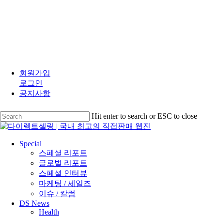
Skip
to
회원가입
main
로그인
content
공지사항
Hit enter to search or ESC to close
Close
Search
search
Menu
Special
스페셜 리포트
글로벌 리포트
스페셜 인터뷰
마케팅 / 세일즈
이슈 / 칼럼
DS News
Health