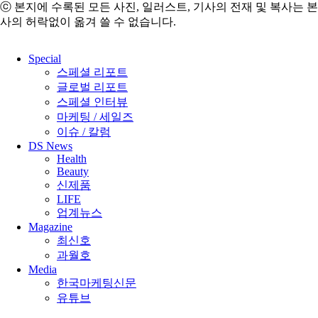
ⓒ 본지에 수록된 모든 사진, 일러스트, 기사의 전재 및 복사는 본
사의 허락없이 옮겨 쓸 수 없습니다.
Close
Special
Menu
스페셜 리포트
글로벌 리포트
스페셜 인터뷰
마케팅 / 세일즈
이슈 / 칼럼
DS News
Health
Beauty
신제품
LIFE
업계뉴스
Magazine
최신호
과월호
Media
한국마케팅신문
유튜브