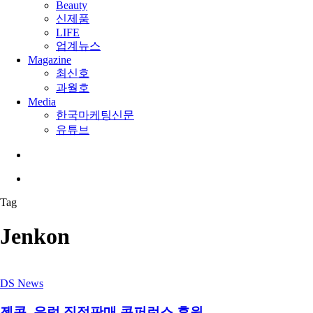
Beauty
신제품
LIFE
업계뉴스
Magazine
최신호
과월호
Media
한국마케팅신문
유튜브
search
Menu
Tag
Jenkon
DS News
젠콘, 유럽 직접판매 콘퍼런스 후원