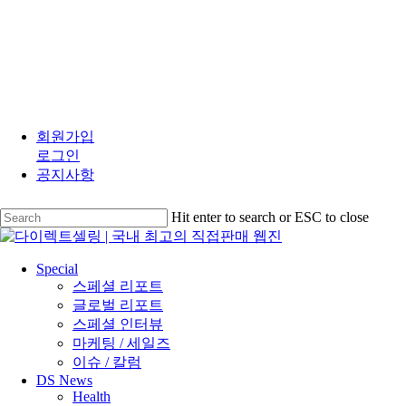
Skip
to
회원가입
main
로그인
content
공지사항
Hit enter to search or ESC to close
Close
Search
search
Menu
Special
스페셜 리포트
글로벌 리포트
스페셜 인터뷰
마케팅 / 세일즈
이슈 / 칼럼
DS News
Health