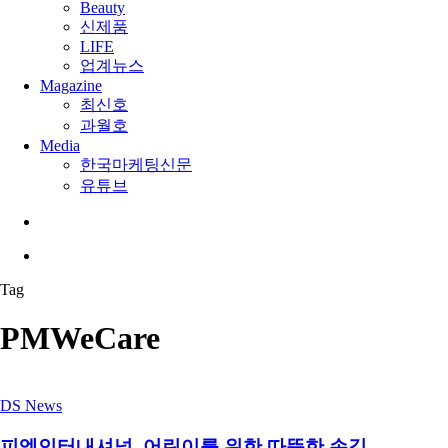
Beauty
신제품
LIFE
업계뉴스
Magazine
최신호
과월호
Media
한국마케팅신문
유튜브
search
Menu
Tag
PMWeCare
DS News
피엠인터내셔널, 어린이를 위한 따뜻한 손길