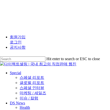
Skip
to
회원가입
main
로그인
content
공지사항
Hit enter to search or ESC to close
Close
Search
search
Menu
Special
스페셜 리포트
글로벌 리포트
스페셜 인터뷰
마케팅 / 세일즈
이슈 / 칼럼
DS News
Health