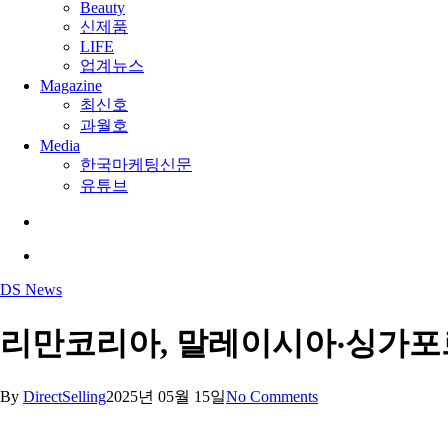
Beauty
신제품
LIFE
업계뉴스
Magazine
최신호
과월호
Media
한국마케팅신문
유튜브
search
Menu
DS News
리만코리아, 말레이시아‧싱가포
By
DirectSelling
2025년 05월 15일
No Comments