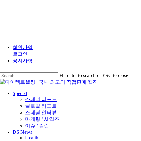
Skip
to
회원가입
main
로그인
content
공지사항
Hit enter to search or ESC to close
Close
Search
search
Menu
Special
스페셜 리포트
글로벌 리포트
스페셜 인터뷰
마케팅 / 세일즈
이슈 / 칼럼
DS News
Health