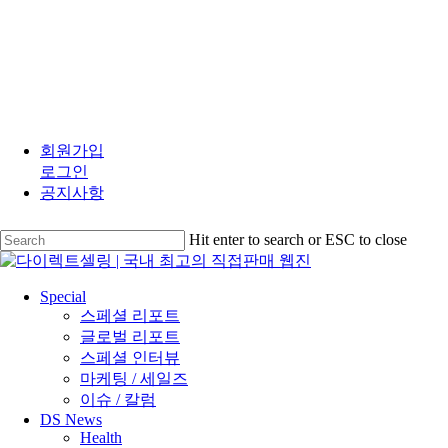
Skip
to
회원가입
main
로그인
content
공지사항
Hit enter to search or ESC to close
Close
Search
search
Menu
Special
스페셜 리포트
글로벌 리포트
스페셜 인터뷰
마케팅 / 세일즈
이슈 / 칼럼
DS News
Health