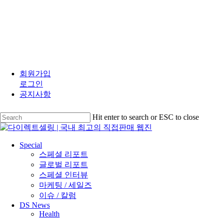
Close
Menu
Skip
to
회원가입
main
로그인
content
공지사항
Hit enter to search or ESC to close
Close
Search
search
Menu
Special
스페셜 리포트
글로벌 리포트
스페셜 인터뷰
마케팅 / 세일즈
이슈 / 칼럼
DS News
Health