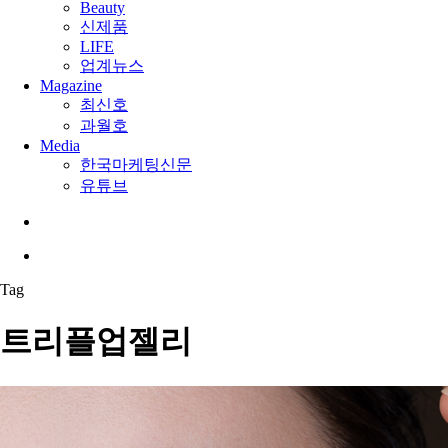
Beauty
신제품
LIFE
업계뉴스
Magazine
최신호
과월호
Media
한국마케팅신문
유튜브
search
Menu
Tag
트리플업젤리