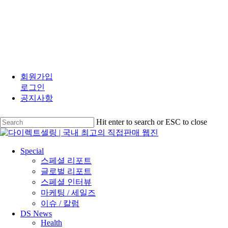
Skip
to
회원가입
main
로그인
content
공지사항
Hit enter to search or ESC to close
Close
Search
search
Menu
Special
스페셜 리포트
글로벌 리포트
스페셜 인터뷰
마케팅 / 세일즈
이슈 / 칼럼
DS News
Health