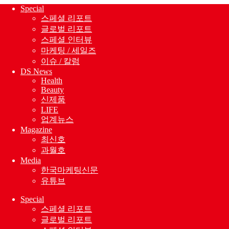
Close
Special
Menu
스페셜 리포트
글로벌 리포트
스페셜 인터뷰
마케팅 / 세일즈
이슈 / 칼럼
DS News
Health
Beauty
신제품
LIFE
업계뉴스
Magazine
최신호
과월호
Media
한국마케팅신문
유튜브
Special
스페셜 리포트
글로벌 리포트