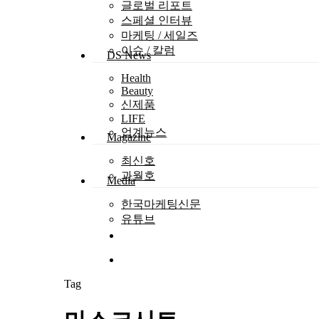
글로벌 리포트
스페셜 인터뷰
마케팅 / 세일즈
이슈 / 칼럼
DS News
Health
Beauty
Hit enter to search or ESC to close
신제품
LIFE
업계뉴스
Magazine
최신호
과월호
Media
한국마케팅신문
유튜브
search
Menu
Tag