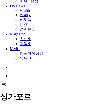
이슈 / 칼럼
DS News
Health
Beauty
신제품
LIFE
업계뉴스
Magazine
최신호
과월호
Media
한국마케팅신문
유튜브
search
Menu
Tag
싱가포르