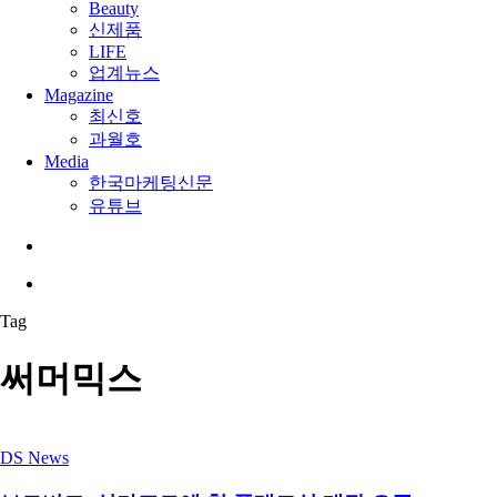
Beauty
신제품
LIFE
업계뉴스
Magazine
최신호
과월호
Media
한국마케팅신문
유튜브
search
Menu
Tag
써머믹스
DS News