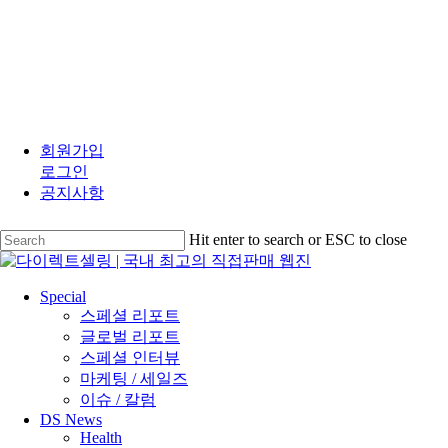
Skip
to
회원가입
main
로그인
content
공지사항
Hit enter to search or ESC to close
Close
Search
search
Menu
Special
스페셜 리포트
글로벌 리포트
스페셜 인터뷰
마케팅 / 세일즈
이슈 / 칼럼
DS News
Health