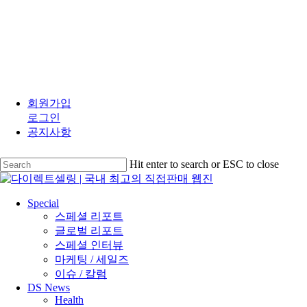
Skip
to
회원가입
main
로그인
content
공지사항
Hit enter to search or ESC to close
Close
Search
search
Menu
Special
스페셜 리포트
글로벌 리포트
스페셜 인터뷰
마케팅 / 세일즈
이슈 / 칼럼
DS News
Health