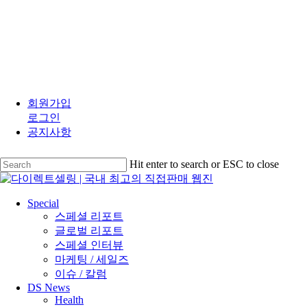
Skip
to
회원가입
main
로그인
content
공지사항
Hit enter to search or ESC to close
Close
Search
search
Menu
Special
스페셜 리포트
글로벌 리포트
스페셜 인터뷰
마케팅 / 세일즈
이슈 / 칼럼
DS News
Health