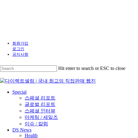
Skip
to
회원가입
main
로그인
content
공지사항
Hit enter to search or ESC to close
Close
Search
search
Menu
Special
스페셜 리포트
글로벌 리포트
스페셜 인터뷰
마케팅 / 세일즈
이슈 / 칼럼
DS News
Health