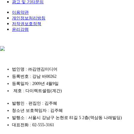
광고 및 기타문의
이용약관
개인정보처리방침
저작권보호정책
윤리강령
법인명 : ㈜김앤김미디어
등록번호 : 강남 바00262
등록일자 : 2009년 4월9일
제호 : 다이렉트셀링(계간)
발행인 · 편집인 : 김주혜
청소년 보호책임자 : 김주혜
발행소 : 서울시 강남구 논현로 81길 5 2층(역삼동 나래빌딩)
대표전화 : 02-555-3161