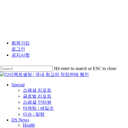
Skip
to
회원가입
main
로그인
content
공지사항
Hit enter to search or ESC to close
Close
Search
search
Menu
Special
스페셜 리포트
글로벌 리포트
스페셜 인터뷰
마케팅 / 세일즈
이슈 / 칼럼
DS News
Health