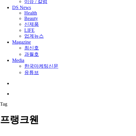
이슈 / 칼럼
DS News
Health
Beauty
신제품
LIFE
업계뉴스
Magazine
최신호
과월호
Media
한국마케팅신문
유튜브
search
Menu
Tag
프랭크웬