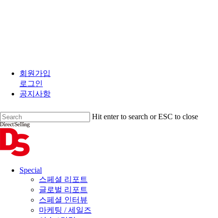
Skip
to
회원가입
main
로그인
content
공지사항
Hit enter to search or ESC to close
Close
Search
search
Menu
Special
스페셜 리포트
글로벌 리포트
스페셜 인터뷰
마케팅 / 세일즈