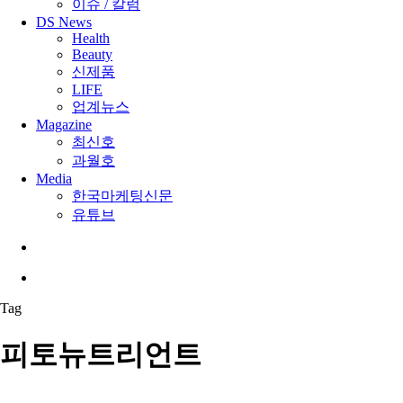
이슈 / 칼럼
DS News
Health
Beauty
신제품
LIFE
업계뉴스
Magazine
최신호
과월호
Media
한국마케팅신문
유튜브
search
Menu
Tag
피토뉴트리언트