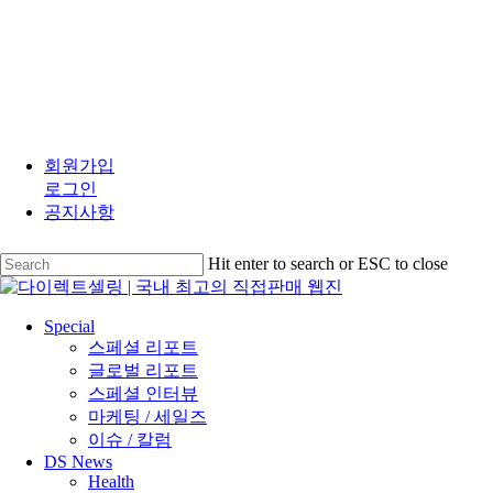
Skip
to
회원가입
main
로그인
content
공지사항
Hit enter to search or ESC to close
Close
Search
search
Menu
Special
스페셜 리포트
글로벌 리포트
스페셜 인터뷰
마케팅 / 세일즈
이슈 / 칼럼
DS News
Health