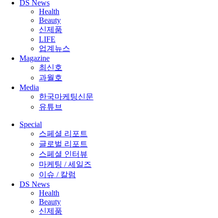
DS News
Health
Beauty
신제품
LIFE
업계뉴스
Magazine
최신호
과월호
Media
한국마케팅신문
유튜브
Special
스페셜 리포트
글로벌 리포트
스페셜 인터뷰
마케팅 / 세일즈
이슈 / 칼럼
DS News
Health
Beauty
신제품