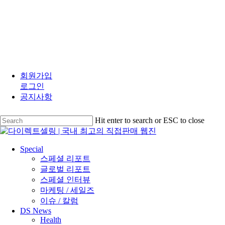
Skip
to
회원가입
main
로그인
content
공지사항
Hit enter to search or ESC to close
Close
Search
search
Menu
Special
스페셜 리포트
글로벌 리포트
스페셜 인터뷰
마케팅 / 세일즈
이슈 / 칼럼
DS News
Health