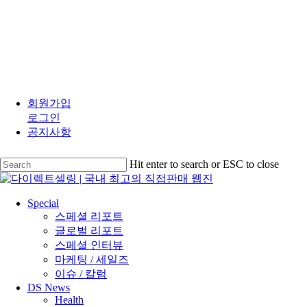
Skip
to
회원가입
main
로그인
content
공지사항
Hit enter to search or ESC to close
Close
Search
search
Menu
Special
스페셜 리포트
글로벌 리포트
스페셜 인터뷰
마케팅 / 세일즈
이슈 / 칼럼
DS News
Health