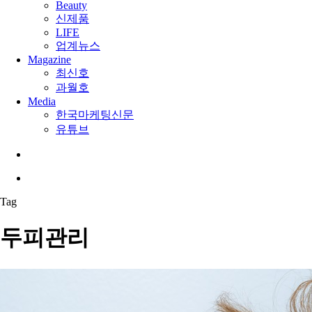
Beauty
신제품
LIFE
업계뉴스
Magazine
최신호
과월호
Media
한국마케팅신문
유튜브
search
Menu
Tag
두피관리