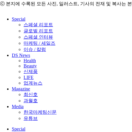
ⓒ 본지에 수록된 모든 사진, 일러스트, 기사의 전재 및 복사는 
Close
Special
Menu
스페셜 리포트
글로벌 리포트
스페셜 인터뷰
마케팅 / 세일즈
이슈 / 칼럼
DS News
Health
Beauty
신제품
LIFE
업계뉴스
Magazine
최신호
과월호
Media
한국마케팅신문
유튜브
Special