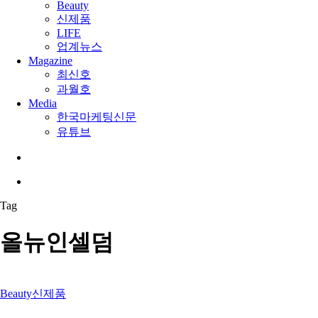
Beauty
신제품
LIFE
업계뉴스
Magazine
최신호
과월호
Media
한국마케팅신문
유튜브
search
Menu
Tag
올뉴인셀덤
Beauty
신제품