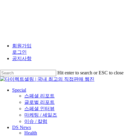
Skip
to
회원가입
main
로그인
content
공지사항
Hit enter to search or ESC to close
Close
Search
search
Menu
Special
스페셜 리포트
글로벌 리포트
스페셜 인터뷰
마케팅 / 세일즈
이슈 / 칼럼
DS News
Health